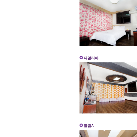
다알리아
튤립A