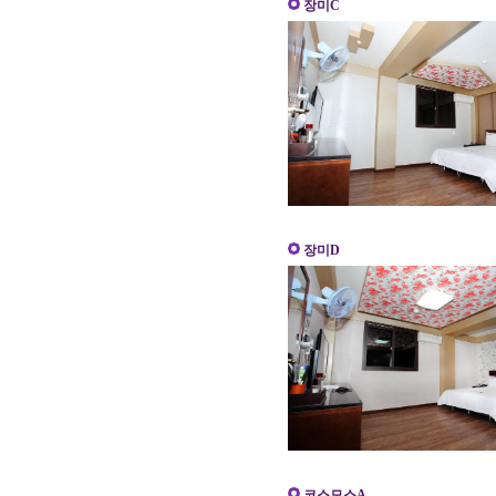
장미C
장미D
코스모스A