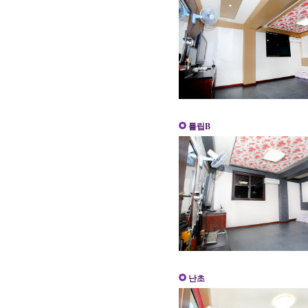
튤립B
난초