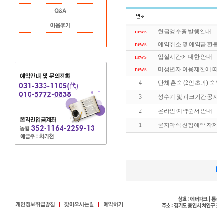
news
현금영수증 발행안내
news
예약취소 및 예약금 환
news
입실시간에 대한 안내
news
미성년자 이용제한에 따
4
단체 혼숙 (2인 초과)
3
성수기 및 피크기간 공
2
온라인 예약순서 안내
1
묻지마식 선점예약 자제