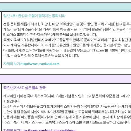
일 년 내내 환상과 모험이 펼쳐지는 동화 나라
전통 문화를 새롭게 해석한 '희망 한 마당', 1000만송이 봄 꽃의 향연 '플라워 카니발', 한 여름
게 날리는 '썸머 스플래쉬', 온 가족이 함께 하는 즐거운 파티 '해피 할로윈', 낭만적인 겨울 이야
리스마스 홀리데이 판타지'등 매년 5개의 축제를 실시하고 있습니다.
축제 이 외에도 '카니발 판타지 퍼레이드' '올림푸스 판타지', '문라이트 퍼레이드' 등의 최첨
와 세계 유일의 혼합사파리 '사파리 월드', 유인원과 원숭이들의 테마공간 '몽키벨리' 등이 손
다. 또한, 세계 최고 낙하각도를 자랑하는 국내 유일의 우든코스터 'T express'를 비롯해 테마
수 없는 스릴 만점의 어트랙션도 손님들을 찾아 갑니다.
자세히 보기
http://www.everland.com
꼭 한번 가 보고 싶은 물의 천국
캐리비안 베이는 국내 최초로 '워터파크'라는 개념을 도입하고 여행 문화의 수준을 업그레이
시설입니다.
17세기 중남미 카리브해를 그대로 재현하여 스페인풍의 이국적 분위기가 물씬 풍기는 캐리비
순한 여름철 물놀이 시설이 아니라 1년 365일 운영되는 고품격의 워터파크입니다. 2.4m높이
만들어 내는 '파도풀'을 비롯해 캐리비안 베이 실내 외를 자유로이 넘나드는 세계 최장의 유수
과 스파 빌리지, 야외 스파등 피로회복과 스트레스 해소를 위한 시설들도 보유하고 있습니다.
자세히 보기
http://www.everland.com/caribbean/