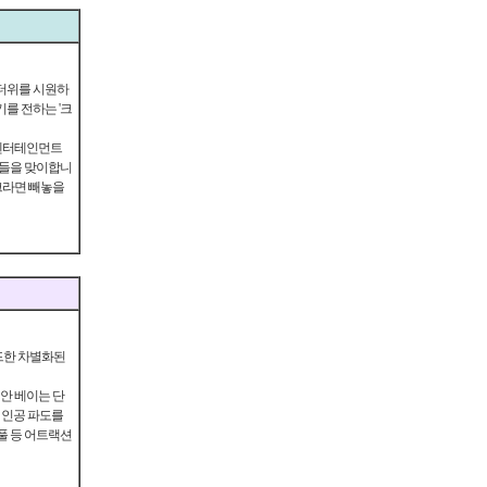
 무더위를 시원하
기를 전하는 '크
단 엔터테인먼트
님들을 맞이합니
파크라면 빼놓을
드한 차별화된
안 베이는 단
의 인공 파도를
풀 등 어트랙션