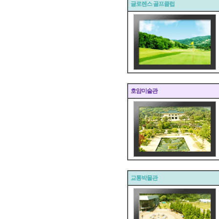
글로렌스 골프클럽
호암미술관
교통박물관