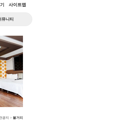
기
사이트맵
커뮤니티
변관광지 >
볼거리