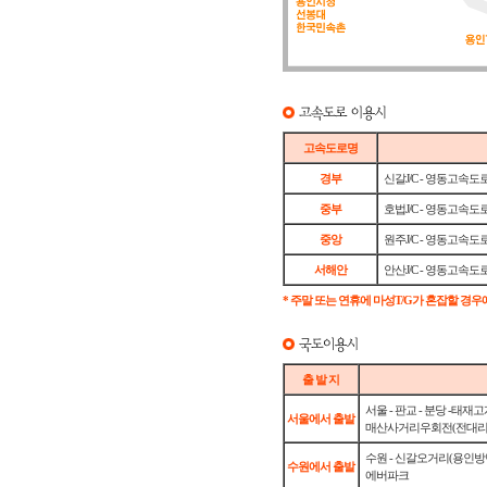
고속도로명
경부
신갈J/C - 영동고속도
중부
호법J/C - 영동고속도
중앙
원주J/C - 영동고속도
서해안
안산J/C - 영동고속도
* 주말 또는 연휴에 마성T/G가 혼잡할 경우
출 발 지
서울 - 판교 - 분당 -태재고
서울에서 출발
매산사거리우회전(전대리,에버
수원 - 신갈오거리(용인방면
수원에서 출발
에버파크